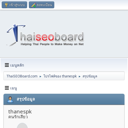
เข้าสู่ระบบ
ลงทะเบียน
เมนูหลัก
ThaiSEOBoard.com
โปรไฟล์ของ thanespk
สรุปข้อมูล
►
►
เมนู
สรุปข้อมูล
thanespk
คนรักเสียว