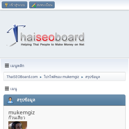
เข้าสู่ระบบ
ลงทะเบียน
เมนูหลัก
ThaiSEOBoard.com
โปรไฟล์ของ mukemgiz
สรุปข้อมูล
►
►
เมนู
สรุปข้อมูล
mukemgiz
ก๊วนเสียว