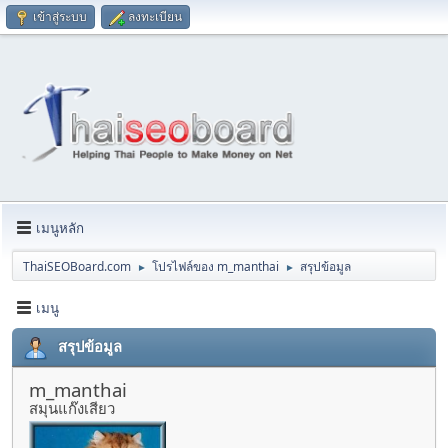
เข้าสู่ระบบ
ลงทะเบียน
เมนูหลัก
ThaiSEOBoard.com
โปรไฟล์ของ m_manthai
สรุปข้อมูล
►
►
เมนู
สรุปข้อมูล
m_manthai
สมุนแก๊งเสียว