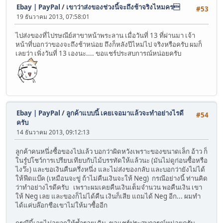
Ebay | PayPal
/
เขาว่าส่งของช่วงนี้จะถึงช้าจริงไหมคร
#53
19 ธันวาคม 2013, 07:58:01
ไปส่งของที่ไปรษณีย์สาขาหน้าพระลาน เมื่อวันที่ 13 ที่ผ่านมา เจ้า
หน้าที่บอกว่าของจะถึงช้าหน่อย ถึงก็หลังปีไหม่ไป จริงหรือครับ ผมก็
เลยว่า เพิ่งวันที่ 13 เองนะ.... ขอแชร์ประสบการณ์หน่อยครับ
Ebay | PayPal
/
ลูกค้าแบบนี้ เคยเจอมาแล้วจะทำอย่างไรดี
#54
ครับ
14 ธันวาคม 2013, 09:12:13
ลูกค้าคนหนึ่งซื้อของไปแล้ว บอกว่าผิดหวังเพราะของขนาดเล็ก อ้าว ก็
ในรูํปโชว์การเปรียบเทียบกับไม้บรรทัดให้แล้วนะ (มันไม่ดูก่อนซื้อหรือ
ไงว๊ะ) และขอเงินคืนครึ่งหนึ่ง และไม่ส่งของกลับ และบอกว่ายังไม่ได้
ให้ฟีดแบ๊ค (เหมือนจะขู่ ถ้าไม่คืนเงินจะให้ Neg) กรณีอย่างนี้ ท่านคิด
ว่าทำอย่างไรดีครับ เพราะผมเคยคืนเงินเต็มจำนวน พอคืนเงิน เขา
ให้ Neg เลย และของก็ไม่ได้คืน เงินก็เสีย แถมได้ Neg อีก... ผมทำ
ได้แค่บล๊อกชือเขาไม่ให้มาซื้ออีก
กรณีนี้เลยไม่อยากให้ซ้ำรอยเดิม ขอแชร์ประสบการณ์หน่อยครับ