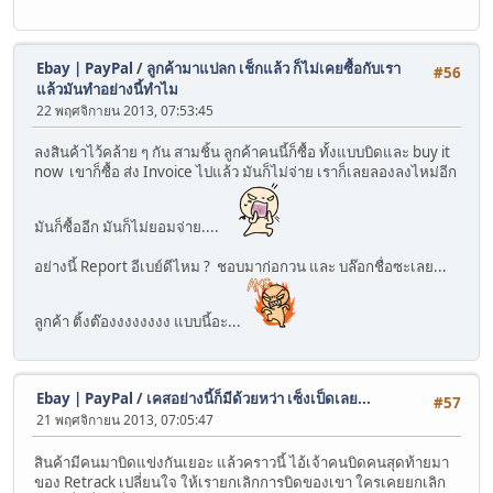
Ebay | PayPal
/
ลูกค้ามาแปลก เช็กแล้ว ก็ไม่เคยซื้อกับเรา
#56
แล้วมันทำอย่างนี้ทำไม
22 พฤศจิกายน 2013, 07:53:45
ลงสินค้าไว้คล้าย ๆ กัน สามชิ้น ลูกค้าคนนี้ก็ซื้อ ทั้งแบบบิดและ buy it
now เขาก็ซื้อ ส่ง Invoice ไปแล้ว มันก็ไม่จ่าย เราก็เลยลองลงไหม่อีก
มันก็ซื้ออีก มันก็ไม่ยอมจ่าย....
อย่างนี้ Report อีเบย์ดีไหม ? ชอบมาก่อกวน และ บล๊อกชื่อซะเลย...
ลูกค้า ติ้งต๊องงงงงงงง แบบนี้อะ...
Ebay | PayPal
/
เคสอย่างนี้ก็มีด้วยหว่า เซ็งเป็ดเลย...
#57
21 พฤศจิกายน 2013, 07:05:47
สินค้ามีคนมาบิดแข่งกันเยอะ แล้วคราวนี้ ไอ้เจ้าคนบิดคนสุดท้ายมา
ของ Retrack เปลี่ยนใจ ให้เรายกเลิกการบิดของเขา ใครเคยยกเลิก