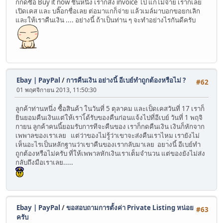
ก็กดซื้อ Buy it now ชิ้นหนึ่ง เราก็ส่ง invoice ไป แกไม่จ่าย เราก็เลย
เปิดเคส และ บลิ๊อกชื่อเลย ต่อมาแกก็จ่าย แล้วเมล์มาบอกขอยกเลิก
และให้เราคืนเงิน .... อย่างนี้ ถ้าเป็นท่าน ๆ จะทำอย่างไรกันดีครับ
Ebay | PayPal
/
การคืนเงิน อย่างนี้ อีเบย์ทำถูกต้องหรือไม่ ?
#62
01 พฤศจิกายน 2013, 11:50:30
ลูกค้าท่านหนึ่ง ซื้อสินค้า ในวันที่ 5 ตุลาคม และเป็ดเคสวันที่ 17 เราก็
ยินยอมคืนเงินแต่ให้เราไ้ด้รับของคืนก่อนแจ้งไปที่อีเบย์ วันที่ 1 พฤจิ
กายน ลูกค้าคนนี้ยอมรับการทีจะคืนของ เราก็กดคืนเงิน เงินก็หักจาก
เพพาลของเราเลย แต่ว่าของไม่รู้ว่าเขาจะส่งคืนเราไหม เรายังไม่
เห็นอะไรเป็นหลักฐานว่าเขาคืนของเรากลับมาเลย อยา่งนี้ อีเบย์ทำ
ถูกต้องหรือไม่ครับ ที่ให้เพพาลหักเงินเราเต็มจำนวน แต่ของยังไม่ส่ง
กลับถึงมือเราเลย.....
Ebay | PayPal
/
ขอสอบถามการตั้งค่า Private Listing หน่อย
#63
ครับ