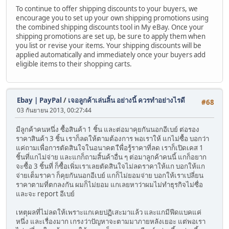
To continue to offer shipping discounts to your buyers, we
encourage you to set up your own shipping promotions using
the combined shipping discounts tool in My eBay. Once your
shipping promotions are set up, be sure to apply them when
you list or revise your items. Your shipping discounts will be
applied automatically and immediately once your buyers add
eligible items to their shopping carts.
Ebay | PayPal
/
เจอลูกค้าเล่นลิ้น อย่างนี้ ควรทำอย่างไรดี
#68
03 กันยายน 2013, 00:27:44
มีลูกค้าคนหนึ่ง ซื้อสินค้า 1 ชิ้น และต่อมาคุยกันนอกอีเบย์ ต่อรอง
ราคาสินค้า 3 ชิ้น เราก็ลดให้ตามต้องการ พอเราให้ แกไม่ซื้อ บอกว่า
แค่ถามเพื่อการตัดสินใจในอนาคต เืพื่อรู้ราคาที่ลด เราก็เปิดเคส 1
ชิ้นที่แกไม่จ่าย และแกก็ถามสิ้นค้าอื่น ๆ ต่อมาลูกค้าคนนี้ แกก็อยาก
จะซื้อ 3 ชิ้นที่ ก็ซื้อเพิ่มเราเลยตัดสินใจไม่ลดราคาให้แก บอกให้แก
จ่ายเต็มราคา ก็คุยกันนอกอีเบย์ แกก็ไม่ยอมจ่าย บอกให้เราเปลี่ยน
ราคาตามที่ตกลงกัน ผมก็ไม่ยอม แกเลยหาว่าผมไม่ทำธุรกิจไม่ซื่อ
และจะ report อีเบย์
เหตุผลที่ไม่ลดให้เพราะแกเคยปฏิเสะมาแล้ว และแกมีฟีดแบคแค่
หนึ่ง และเรื่องมาก เกรงว่าปัญหาจะตามมาภายหลังเยอะ แต่พอเรา