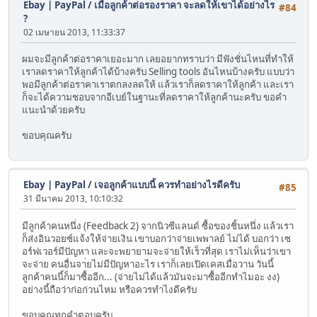
Ebay | PayPal
/
เมื่อลูกค้าต่อรองราคา จะลดให้เขาได้อย่างไร
#84
?
02 เมษายน 2013, 11:33:37
ผมจะมีลูกค้าต่อราคาเยอะมาก เลยอยากทราบว่า มีฟังชั่นไหนที่ทำให้
เราลดราคาให้ลูกค้าได้บ้างครับ Selling tools อันไหนบ้างครับ แบบว่า
พอมีลูกค้าต่อราคาเราตกลงลดให้ แล้วเราก็ลดราคาให้ลูกค้า และเรา
ก็จะได้ความชอบจากอีเบย์ในฐานะที่ลดราคาให้ลูกค้านะครับ ขอคำ
แนะนำด้วยครับ
ขอบคุณครับ
Ebay | PayPal
/
เจอลูกค้าแบบนี้ ควรทำอย่างไรดีครับ
#85
31 มีนาคม 2013, 10:10:32
มีลูกค้าคนหนึ่ง (Feedback 2) จากนิวซีแลนด์ ซื้อของชิ้นหนึ่ง แล้วเรา
ก็ส่งอินวอยซ์แจ้งให้จ่ายเงิน เขาบอกว่าจ่ายเพพาลย์ ไม่ได้ บอกว่า เซ
อร์ฟเวอร์มีปัญหา และจะพยายามจะจ่ายให้เร็วที่สุด เราไม่เห็นว่าเขา
จะจ่าย คนอื่นจา่ยไม่มีปัญหาอะไร เราก็เลยเปิดเคสเมื่อวาน วันนี้
ลูกค้าคนนี้ก็มาซื้ออีก... (จ่ายไม่ได้แล้วมันจะมาซื้ออีกทำไมอะ งง)
อย่างนี้ถือว่าก่อก่วนไหม หรือควรทำไงดีครับ
ขอบคุณทุกคำตอบครับ