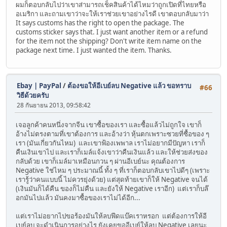
ผมก็ตอบกลับไปว่าเขาส่ามารถเช็คสินค้าได้ไหมว่าถูกเปิดที่ไทยหรือ
อเมริกา และถามเขาว่าจะให้เราช่วยเขาอย่างไรดี เขาตอบกลับมาว่า
It says customs has the right to open the package. The
customs sticker says that. I just want another item or a refund
for the item not the shipping? Don't write item name on the
package next time. I just wanted the item. Thanks.
Ebay | PayPal
/
ต้องขอให้อีเบย์ลบ Negative แล้ว ขอทราบ
#66
วิธีด้วยครับ
28 กันยายน 2013, 09:58:42
เจอลูกค้าคนหนึ่งจากจีน เขาซื้อของเรา และซื้อแล้วไม่ถูกใจ เขาก็
อ้างไม่ตรงตามที่เขาต้องการ และอ้างว่า หุ้นตกเพราะซวยที่ซื้อของ ๆ
เรา (มันเกี่ยวกันไหม) และเขาฟ้องเพพาล เราไม่อยากมีปัญหา เราก็
คืนเงินเขาไป และเราก็เมล์แจ้งเขาว่าคืนเงินแล้ว และให้ช่วยส่งของ
กลับด้วย เขาก็เมล์มาเหมือนกวน ๆ ผ่านอีเบย์นะ คุณต้องการ
Negative ใช่ไหม ๆ ประมาณนี้ ทั้ง ๆ ที่เราก็ตอบกลับเขาไปดีๆ (เพราะ
เรารู้ว่าคนแบบนี้ ไม่ควรยุ่งด้วย) แต่สุดท้ายเขาก็ให้ Negative จนได้
(เงินมันก็ได้คืน ของก็ไม่คืน และยังให้ Negative เราอีก) แต่เราก็บล๊
อกมันไปแล้ว มันคงมาซื้อของเราไม่ได้อีก...
แต่เราไม่อยากไปขอร้องมันให้ลบฟีดแบ๊คเราหรอก แต่ต้องการให้อี
เบย์ลบ จะดำเนินการอย่างไร ยังเคยขออีเบย์ให้ลบ Negative เลยนะ