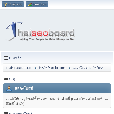
เข้าสู่ระบบ
ลงทะเบียน
เมนูหลัก
ThaiSEOBoard.com
โปรไฟล์ของ losoman
แสดงโพสต์
ไฟล์แนบ
►
►
►
เมนู
แสดงโพสต์
ส่วนนี้ให้คุณดูโพสต์ทั้งหมดของสมาชิกท่านนี้ (เฉพาะโพสต์ในส่วนที่คุณ
มีสิทธิ์เข้าถึง)
เมนู แสดงโพสต์