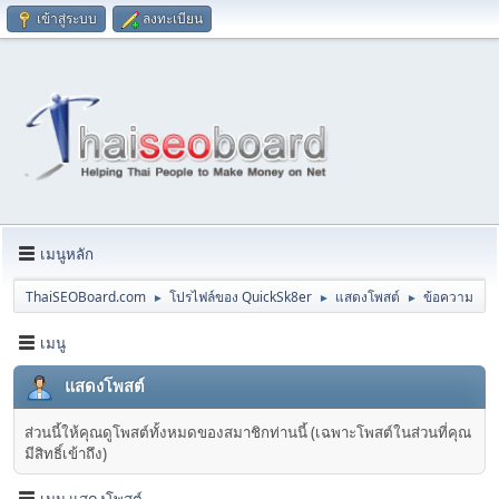
เข้าสู่ระบบ
ลงทะเบียน
เมนูหลัก
ThaiSEOBoard.com
โปรไฟล์ของ QuickSk8er
แสดงโพสต์
ข้อความ
►
►
►
เมนู
แสดงโพสต์
ส่วนนี้ให้คุณดูโพสต์ทั้งหมดของสมาชิกท่านนี้ (เฉพาะโพสต์ในส่วนที่คุณ
มีสิทธิ์เข้าถึง)
เมนู แสดงโพสต์