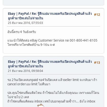
Ebay | PayPal
/
Re: รู้สึกแย่มากเลยครับเปิดประมูลสินค้าแล้ว
#12
ลูกค้ามาบิทเล่นไม่จ่ายเงิน
25 ธันวาคม 2016, 07:55:03
อันนี้ครบ 4 วันยังครับ
แนะนำให้ติดต่อ eBay Customer Service กด 001-800-441-8105
โทรฟรีจากโทรศัพท์บ้าน 9-16น จ-ศ
Ebay | PayPal
/
Re: รู้สึกแย่มากเลยครับเปิดประมูลสินค้าแล้ว
#13
ลูกค้ามาบิทเล่นไม่จ่ายเงิน
21 ธันวาคม 2016, 09:58:04
รอ 2วันเปิดเคสunpaid รอ4วันปิดเคส แล้วseller limit จะกลับมา ถ้า
cancel orderเอง limit ไม่คืนมา
ปล.คุณใช่คนที่ผมคิดไหม ถ้าใช่ผมไม่ได้แกล้งคุณนะ เพราะผมก็โดน
ไม่จ่ายไป 2 เคส
ถ้าใช่คนที่ผมคิดผม inbox เฟชไปบอกคุณด้วยซ้ำว่า... ยังไง inbox