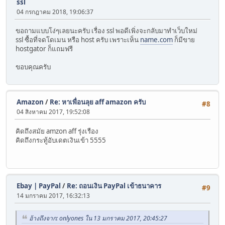
ssl
04 กรกฎาคม 2018, 19:06:37
ขอถามแบบโง่ๆเลยนะครับ เรื่อง ssl พอดีเพิ่งจะกลับมาทำเว็บใหม่
ssl ซื้อที่จดโดเมน หรือ host ครับ เพราะเห็น
name.com
ก็มีขาย
hostgator ก็แถมฟรี
ขอบคุณครับ
Amazon
/
Re: หาเพื่อนลุย aff amazon ครับ
#8
04 สิงหาคม 2017, 19:52:08
คิดถึงสมัย amzon aff รุ่งเรือง
คิดถึงกระทู้อับเดตเงินเข้า 5555
Ebay | PayPal
/
Re: ถอนเงิน PayPal เข้าธนาคาร
#9
14 มกราคม 2017, 16:32:13
อ้างถึงจาก: onlyones ใน 13 มกราคม 2017, 20:45:27