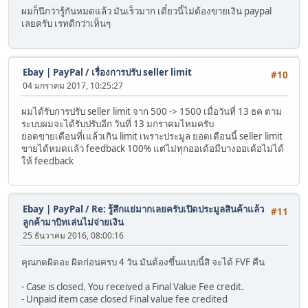
ผมก็นึกว่ารู้กันหมดแล้ว มันเร็วมาก เดี๋ยวนี้ไม่ต้องขายเงิน paypal
เลยครับ เรทดีกว่าเห็นๆ
Ebay | PayPal
/
เรื่องการปรับ seller limit
#10
04 มกราคม 2017, 10:25:27
ผมได้รับการปรับ seller limit จาก 500 -> 1500 เมื่อวันที่ 13 ธค ตาม
ระบบผมจะได้รับปรับอีก วันที่ 13 มกราคมไหมครับ
ยอดขายเดือนที่เแล้วเกิน limit เพราะประมูล ยอดเดือนนี้ seller limit
ขายได้หมดแล้ว feedback 100% แต่ไม่ทุกออเด้อมีบางออเด้อไม่ได้
ให้ feedback
Ebay | PayPal
/
Re: รู้สึกแย่มากเลยครับเปิดประมูลสินค้าแล้ว
#11
ลูกค้ามาบิทเล่นไม่จ่ายเงิน
25 ธันวาคม 2016, 08:00:16
คุณกดผิดอะ ผิดก่อนครบ 4 วัน มันต้องขึ้นแบบนี้สิ จะได้ FVF คืน
- Case is closed. You received a Final Value Fee credit.
- Unpaid item case closed Final value fee credited