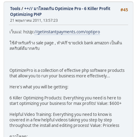
Tools
/
++// มาโหลดกัน Optimize Pro - 6 Killer Profit
#45
Optimizing PHP
21 พฤษภาคม 2011, 13:57:23
เว็บแม่: hปปp:
//getinstantpayments.com/optipro
ใช้สำหรับสร้าง sale page , ทำAff ขายclick bank amazon เป็นต้น
สคริปต์ดีมากครับ
OptimizePro is a collection of effective php software products
that allow you to run your business more effectively...
Here's what you will be getting:
6 Killer Optimizing Products: Everything you need is here to
start optimizing your business for max profits! Value: $600+
Helpful Video Training: Everything you need to know is
covered in a few helpful videos taking you step by step
throughout the install and editing process! Value: Priceless
ดาวโหลด: