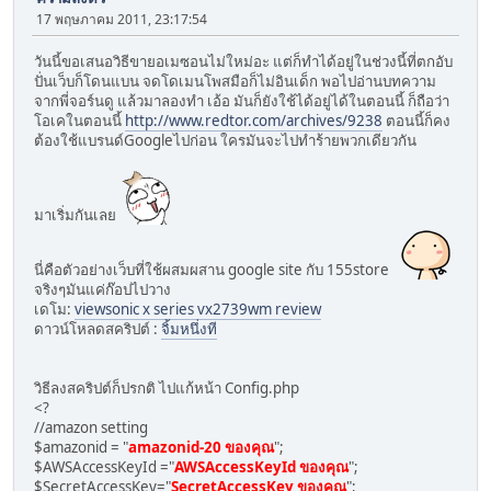
17 พฤษภาคม 2011, 23:17:54
วันนี้ขอเสนอวิธีขายอเมซอนไม่ใหม่อะ แต่ก็ทำได้อยู่ในช่วงนี้ที่ตกอับ
ปั่นเว็บก็โดนแบน จดโดเมนโพสมือก็ไม่อินเด็ก พอไปอ่านบทความ
จากพี่จอร์นดู แล้วมาลองทำ เอ้อ มันก็ยังใช้ได้อยู่ได้ในตอนนี้ ก็ถือว่า
โอเคในตอนนี้
http://www.redtor.com/archives/9238
ตอนนี้ก็คง
ต้องใช้แบรนด์Googleไปก่อน ใครมันจะไปทำร้ายพวกเดียวกัน
มาเริ่มกันเลย
นี่คือตัวอย่างเว็บที่ใช้ผสมผสาน google site กับ 155store
จริงๆมันแค่ก๊อปไปวาง
เดโม:
viewsonic x series vx2739wm review
ดาวน์โหลดสคริปต์ :
จิ้มหนึ่งที
วิธีลงสคริปต์ก็ปรกติ ไปแก้หน้า Config.php
<?
//amazon setting
$amazonid = "
amazonid-20 ของคุณ
";
$AWSAccessKeyId ="
AWSAccessKeyId ของคุณ
";
$SecretAccessKey="
SecretAccessKey ของคุณ
";