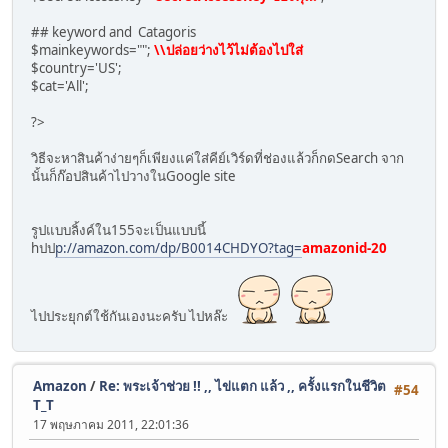
## keyword and Catagoris
$mainkeywords="";
\\ปล่อยว่างไว้ไม่ต้องไปใส่
$country='US';
$cat='All';
?>
วิธีจะหาสินค้าง่ายๆก็เพียงแค่ใส่คีย์เวิร์ดที่ช่องแล้วก็กดSearch จาก
นั้นก็ก๊อปสินค้าไปวางในGoogle site
รูปแบบลิ้งค์ใน155จะเป็นแบบนี้
hปป
p://amazon.com/dp/B0014CHDYO?tag=
amazonid-20
ไปประยุกต์ใช้กันเองนะครับ ไปหล๊ะ
Amazon
/
Re: พระเจ้าช่วย !! ,, ไข่แตก แล้ว ,, ครั้งแรกในชีวิต
#54
T_T
17 พฤษภาคม 2011, 22:01:36