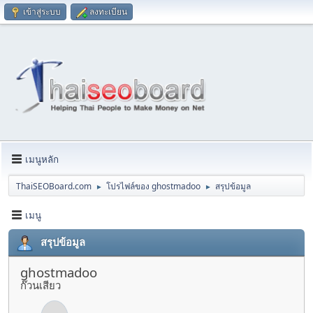
เข้าสู่ระบบ
ลงทะเบียน
เมนูหลัก
ThaiSEOBoard.com
โปรไฟล์ของ ghostmadoo
สรุปข้อมูล
►
►
เมนู
สรุปข้อมูล
ghostmadoo
ก๊วนเสียว