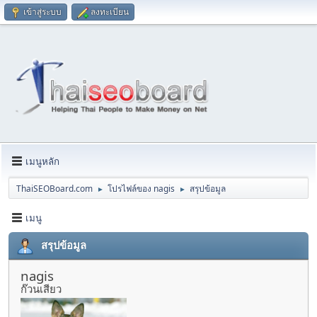
เข้าสู่ระบบ
ลงทะเบียน
เมนูหลัก
ThaiSEOBoard.com
โปรไฟล์ของ nagis
สรุปข้อมูล
►
►
เมนู
สรุปข้อมูล
nagis
ก๊วนเสียว