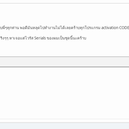
50,45,40,35,30,25,20,15,10"
าบพี่ๆทุกท่าน พอดีมันหลุดไปทำงานไม่ได้เลยคร้าบทุกโปรแกรม activation COD
ริงๆๆ หาเจอแต่ไวรัส Serials ของผมเป็นชุดนี้นะคร้าบ