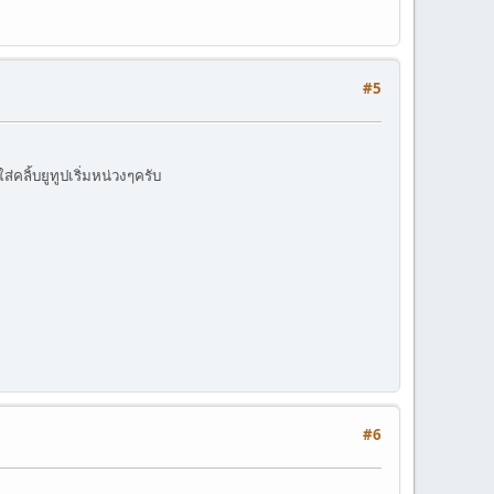
#5
่คลิ้บยูทูปเริ่มหน่วงๆครับ
#6