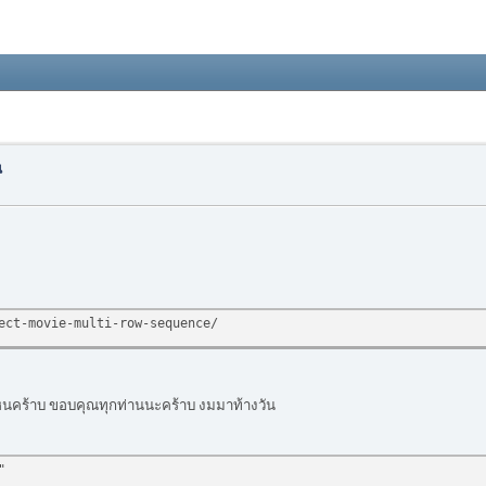
น
ect-movie-multi-row-sequence/
ใหนคร้าบ ขอบคุณทุกท่านนะคร้าบ งมมาท้างวัน
"