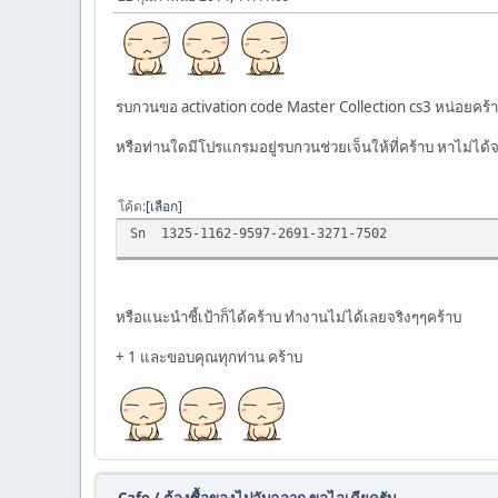
data-x="105,100,95,90,85,80,75,70,65,60,55,
data-y="175"
data-for="image">
Last row
</div>
รบกวนขอ activation code Master Collection cs3 หน่อยคร้
หรือท่านใดมีโปรแกรมอยู่รบกวนช่วยเจ็นให้ที่คร้าบ หาไม่ได้จ
โค้ด
เลือก
Sn 1325-1162-9597-2691-3271-7502
หรือแนะนำชี้เป้าก็ได้คร้าบ ทำงานไม่ได้เลยจริงๆๆคร้าบ
+ 1 และขอบคุณทุกท่าน คร้าบ