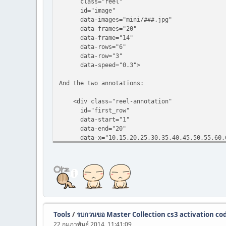
class="reel"
id="image"
data-images="mini/###.jpg"
data-frames="20"
data-frame="14"
data-rows="6"
data-row="3"
data-speed="0.3">
And the two annotations:
<div class="reel-annotation"
id="first_row"
data-start="1"
data-end="20"
data-x="10,15,20,25,30,35,40,45,50,55,60,65
data-y="10"
data-for="image">
First row
</div>
<div class="reel-annotation"
id="last_row"
data-start="101"
Tools
/
รบกวนขอ Master Collection cs3 activation co
data-end="120"
22 กุมภาพันธ์ 2014, 11:41:09