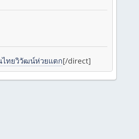
นไทยวิวัฒน์ห่วยแตก
[/direct]