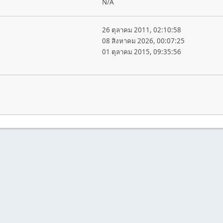
N/A
26 ตุลาคม 2011, 02:10:58
08 สิงหาคม 2026, 00:07:25
01 ตุลาคม 2015, 09:35:56