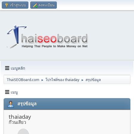
เข้าสู่ระบบ
ลงทะเบียน
เมนูหลัก
ThaiSEOBoard.com
โปรไฟล์ของ thaiaday
สรุปข้อมูล
►
►
เมนู
สรุปข้อมูล
thaiaday
ก๊วนเสียว