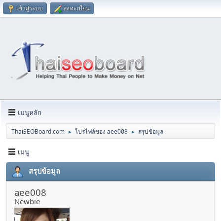
เข้าสู่ระบบ
ลงทะเบียน
เมนูหลัก
ThaiSEOBoard.com
โปรไฟล์ของ aee008
สรุปข้อมูล
►
►
เมนู
สรุปข้อมูล
aee008
Newbie