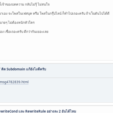
ิ์เจ้าของบทความ กลับไม่รุ้ ไม่สนใจ
ณาเอง จะโพสในเฟสบุค หรือ โพสในกรุ๊ปไลน์ ก็ทำไปเถอะครับ ถ้าเว็บดันไปได้ดี
บายๆ ไม่ต้องหนักหัวใคร
ง เชื่อเถอะครับ ดีกว่ากันเยอะเลย
ติด Subdomain แก้ยังไงดีครับ
2.msg4782839.html
ewriteCond และ RewriteRule อย่างละ 2 อันได้ไหม