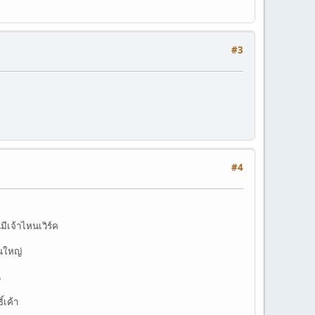
#3
#4
ีเจ้าไหนเวิร์ค
ันใหญ่
น
์เค้า