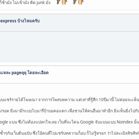
้ามั่ง ไม่เข้ามั่ง ติด junk มั่ง
liexpress บ้างไหมครับ
ำแหละ pageqq โดยละเอียด
ะบบแชร์รายได้โฆษณา จากการโพสบทความ แต่เท่าที่รู้สึก 10ปีมานี้ ไม่ค่อยจะเห็นม
ไม่รอด ยิ่งมามีระบบไบนารี่บ้าบอคอแตก เพื่อชวนให้คนอื่นมาทำอีก ยิ่งเห็นยิ่งไปก
ogle แบน ซึ่งไม่ต้องแปลกใจเลย เว็บที่จะโดน Google จับแบนแบบ Noindex นั้
าซ้ำๆกับเว็บต้นฉบับ ซึ่งใอ้คนที่ไปแชร์บทความก็อบ ก็ไม่รู้หรอก ว่าไปละเมิลลิขสิทธิ