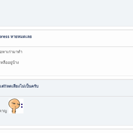
dpress หายหมดเลย
ื้อหาเก่ามาทำ
หลืออยู่บ้าง
่!!ลดเสียงไม่เป็นครับ
รำคาญ