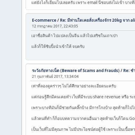
แต่ยังไงก็เยี่ยมไปเลยครับ เพราะ email นี่ชอบส่งไม่เข้า บางทีก็ช
E-commerce
/
Re: มีท่านใดเคยสั่งเครื่องจักร 20kg จาก a
12 กรกฎาคม 2017, 22:43:05
เอาชื่อสินค้า ไปแปลงเป็นจีน แล้วไปเสริซในเถาเป่า
แล้วก็ให้ชิบปิ้งนำเข้าให้ จบครับ
ระวังภัยทางเน็ต (Beware of Scams and Frauds)
/
Re: ช
21 กุมภาพันธ์ 2017, 13:34:04
เท่าที่ลองดูคร่าวๆ ไม่ได้ศึกษาอย่างละเอียดนะครับ
แต่ก่อนรู้สึกมีคนเคยทำ เว็บที่มีระบบ share revenue หรือ ร
เพราะบางทีมันก็มีช่วยกันคลิ๊กบ้าง มีการโกงบ้าง สุดท้ายก็ไป
แล้วคนที่ทำ ก็ก็อบบทความจากคนอื่นมา สุดท้ายเว็บก็โดน Go
เป็นเว็บที่ไม่มีคุณภาพ ไม่มีประโยชน์ต่อผู้ใช้ เพราะเป็นเนื้อห