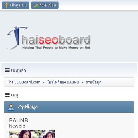
เข้าสู่ระบบ
ลงทะเบียน
เมนูหลัก
ThaiSEOBoard.com
โปรไฟล์ของ BAuNB
สรุปข้อมูล
►
►
เมนู
สรุปข้อมูล
BAuNB
Newbie