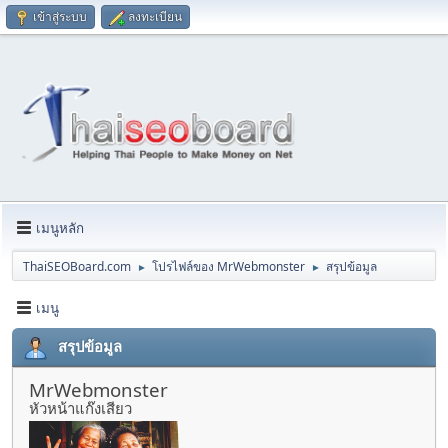
เข้าสู่ระบบ
ลงทะเบียน
เมนูหลัก
ThaiSEOBoard.com
โปรไฟล์ของ MrWebmonster
สรุปข้อมูล
►
►
เมนู
สรุปข้อมูล
MrWebmonster
หัวหน้าแก๊งเสียว