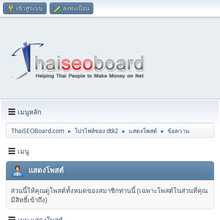
เข้าสู่ระบบ
ลงทะเบียน
เมนูหลัก
ThaiSEOBoard.com
โปรไฟล์ของ dtk2
แสดงโพสต์
ข้อความ
►
►
►
เมนู
แสดงโพสต์
ส่วนนี้ให้คุณดูโพสต์ทั้งหมดของสมาชิกท่านนี้ (เฉพาะโพสต์ในส่วนที่คุณ
มีสิทธิ์เข้าถึง)
เมนู แสดงโพสต์