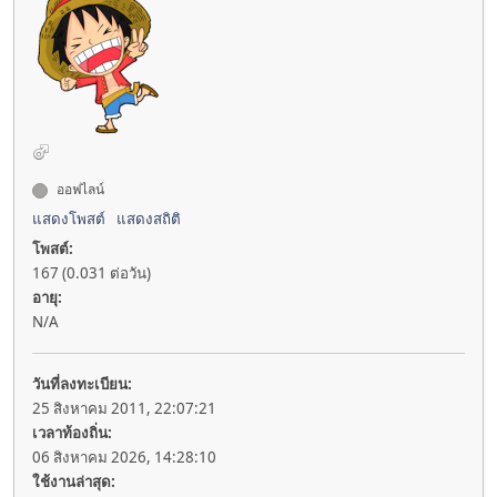
ออฟไลน์
แสดงโพสต์
แสดงสถิติ
โพสต์:
167 (0.031 ต่อวัน)
อายุ:
N/A
วันที่ลงทะเบียน:
25 สิงหาคม 2011, 22:07:21
เวลาท้องถิ่น:
06 สิงหาคม 2026, 14:28:10
ใช้งานล่าสุด: