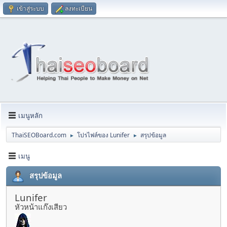
เข้าสู่ระบบ
ลงทะเบียน
เมนูหลัก
ThaiSEOBoard.com
โปรไฟล์ของ Lunifer
สรุปข้อมูล
►
►
เมนู
สรุปข้อมูล
Lunifer
หัวหน้าแก๊งเสียว