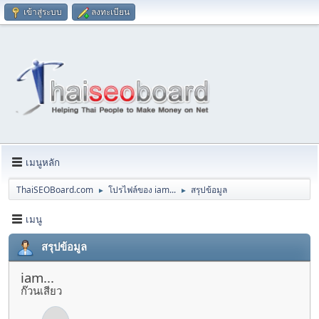
เข้าสู่ระบบ
ลงทะเบียน
เมนูหลัก
ThaiSEOBoard.com
โปรไฟล์ของ iam...
สรุปข้อมูล
►
►
เมนู
สรุปข้อมูล
iam...
ก๊วนเสียว