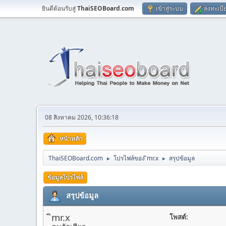
ยินดีต้อนรับสู่
ThaiSEOBoard.com
เข้าสู่ระบบ
ลงทะเบี
08 สิงหาคม 2026, 10:36:18
หน้าหลัก
ThaiSEOBoard.com
โปรไฟล์ของ ิmr.x
สรุปข้อมูล
►
►
ข้อมูลโปรไฟล์
สรุปข้อมูล
ิmr.x
โพสต์: