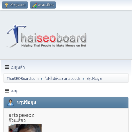
เข้าสู่ระบบ
ลงทะเบียน
เมนูหลัก
ThaiSEOBoard.com
โปรไฟล์ของ artspeedz
สรุปข้อมูล
►
►
เมนู
สรุปข้อมูล
artspeedz
ก๊วนเสียว