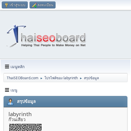
เข้าสู่ระบบ
ลงทะเบียน
เมนูหลัก
ThaiSEOBoard.com
โปรไฟล์ของ labyrinth
สรุปข้อมูล
►
►
เมนู
สรุปข้อมูล
labyrinth
ก๊วนเสียว