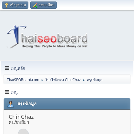
เข้าสู่ระบบ
ลงทะเบียน
เมนูหลัก
ThaiSEOBoard.com
โปรไฟล์ของ ChinChaz
สรุปข้อมูล
►
►
เมนู
สรุปข้อมูล
ChinChaz
คนรักเสียว