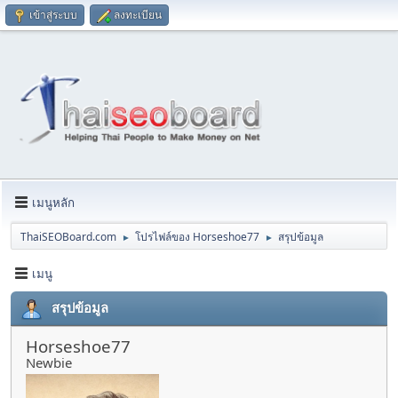
เข้าสู่ระบบ
ลงทะเบียน
เมนูหลัก
ThaiSEOBoard.com
โปรไฟล์ของ Horseshoe77
สรุปข้อมูล
►
►
เมนู
สรุปข้อมูล
Horseshoe77
Newbie