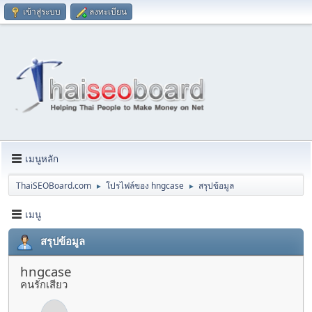
เข้าสู่ระบบ
ลงทะเบียน
เมนูหลัก
ThaiSEOBoard.com
โปรไฟล์ของ hngcase
สรุปข้อมูล
►
►
เมนู
สรุปข้อมูล
hngcase
คนรักเสียว