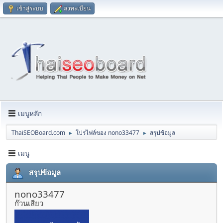
เข้าสู่ระบบ
ลงทะเบียน
เมนูหลัก
ThaiSEOBoard.com
โปรไฟล์ของ nono33477
สรุปข้อมูล
►
►
เมนู
สรุปข้อมูล
nono33477
ก๊วนเสียว