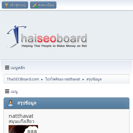
เข้าสู่ระบบ
ลงทะเบียน
เมนูหลัก
ThaiSEOBoard.com
โปรไฟล์ของ natthavat
สรุปข้อมูล
►
►
เมนู
สรุปข้อมูล
natthavat
สมุนแก๊งเสียว