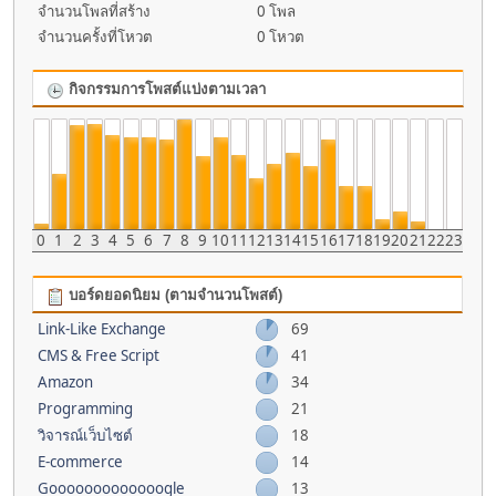
จำนวนโพลที่สร้าง
0 โพล
จำนวนครั้งที่โหวต
0 โหวต
กิจกรรมการโพสต์แบ่งตามเวลา
0
1
2
3
4
5
6
7
8
9
10
11
12
13
14
15
16
17
18
19
20
21
22
23
บอร์ดยอดนิยม (ตามจำนวนโพสต์)
Link-Like Exchange
69
CMS & Free Script
41
Amazon
34
Programming
21
วิจารณ์เว็บไซต์
18
E-commerce
14
Gooooooooooooogle
13