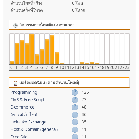
จำนวนโพลที่สร้าง
0 โพล
จำนวนครั้งที่โหวต
0 โหวต
กิจกรรมการโพสต์แบ่งตามเวลา
0
1
2
3
4
5
6
7
8
9
10
11
12
13
14
15
16
17
18
19
20
21
22
23
บอร์ดยอดนิยม (ตามจำนวนโพสต์)
Programming
126
CMS & Free Script
73
E-commerce
48
วิจารณ์เว็บไซต์
36
Link-Like Exchange
35
Host & Domain (general)
11
Free Site
11