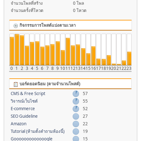
จำนวนโพลที่สร้าง
0 โพล
จำนวนครั้งที่โหวต
0 โหวต
กิจกรรมการโพสต์แบ่งตามเวลา
0
1
2
3
4
5
6
7
8
9
10
11
12
13
14
15
16
17
18
19
20
21
22
23
บอร์ดยอดนิยม (ตามจำนวนโพสต์)
CMS & Free Script
57
วิจารณ์เว็บไซต์
55
E-commerce
52
SEO Guideline
27
Amazon
22
Tutorial (ห้ามตั้งคำถามห้องนี้)
19
Gooooooooooooogle
15