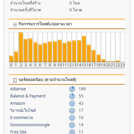
จำนวนโพลที่สร้าง
0 โพล
จำนวนครั้งที่โหวต
0 โหวต
กิจกรรมการโพสต์แบ่งตามเวลา
0
1
2
3
4
5
6
7
8
9
10
11
12
13
14
15
16
17
18
19
20
21
22
23
บอร์ดยอดนิยม (ตามจำนวนโพสต์)
Adsense
189
Balance & Payment
55
Amazon
42
วิจารณ์เว็บไซต์
17
E-commerce
16
Gooooooooooooogle
14
Free Site
11