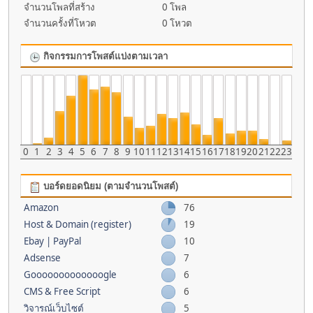
จำนวนโพลที่สร้าง
0 โพล
จำนวนครั้งที่โหวต
0 โหวต
กิจกรรมการโพสต์แบ่งตามเวลา
0
1
2
3
4
5
6
7
8
9
10
11
12
13
14
15
16
17
18
19
20
21
22
23
บอร์ดยอดนิยม (ตามจำนวนโพสต์)
Amazon
76
Host & Domain (register)
19
Ebay | PayPal
10
Adsense
7
Gooooooooooooogle
6
CMS & Free Script
6
วิจารณ์เว็บไซต์
5