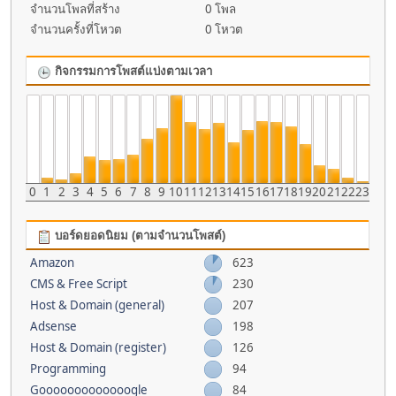
จำนวนโพลที่สร้าง
0 โพล
จำนวนครั้งที่โหวต
0 โหวต
กิจกรรมการโพสต์แบ่งตามเวลา
0
1
2
3
4
5
6
7
8
9
10
11
12
13
14
15
16
17
18
19
20
21
22
23
บอร์ดยอดนิยม (ตามจำนวนโพสต์)
Amazon
623
CMS & Free Script
230
Host & Domain (general)
207
Adsense
198
Host & Domain (register)
126
Programming
94
Gooooooooooooogle
84