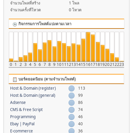
จำนวนโพลที่สร้าง
1 โพล
จำนวนครั้งที่โหวต
0 โหวต
กิจกรรมการโพสต์แบ่งตามเวลา
0
1
2
3
4
5
6
7
8
9
10
11
12
13
14
15
16
17
18
19
20
21
22
23
บอร์ดยอดนิยม (ตามจำนวนโพสต์)
Host & Domain (register)
113
Host & Domain (general)
99
Adsense
86
CMS & Free Script
74
Programming
46
Ebay | PayPal
40
E-commerce
36