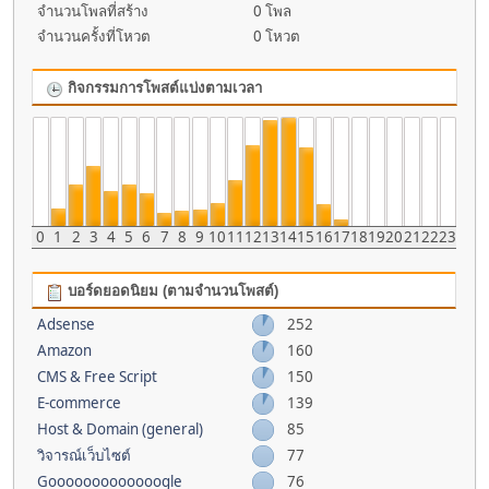
จำนวนโพลที่สร้าง
0 โพล
จำนวนครั้งที่โหวต
0 โหวต
กิจกรรมการโพสต์แบ่งตามเวลา
0
1
2
3
4
5
6
7
8
9
10
11
12
13
14
15
16
17
18
19
20
21
22
23
บอร์ดยอดนิยม (ตามจำนวนโพสต์)
Adsense
252
Amazon
160
CMS & Free Script
150
E-commerce
139
Host & Domain (general)
85
วิจารณ์เว็บไซต์
77
Gooooooooooooogle
76