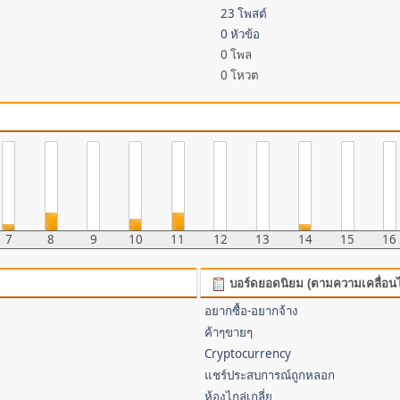
23 โพสต์
0 หัวข้อ
0 โพล
0 โหวต
7
8
9
10
11
12
13
14
15
16
บอร์ดยอดนิยม (ตามความเคลื่อน
อยากซื้อ-อยากจ้าง
ค้าๆขายๆ
Cryptocurrency
แชร์ประสบการณ์ถูกหลอก
ห้องไกล่เกลี่ย