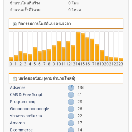
จำนวนโพลที่สร้าง
0 โพล
จำนวนครั้งที่โหวต
0 โหวต
กิจกรรมการโพสต์แบ่งตามเวลา
0
1
2
3
4
5
6
7
8
9
10
11
12
13
14
15
16
17
18
19
20
21
22
23
บอร์ดยอดนิยม (ตามจำนวนโพสต์)
Adsense
136
CMS & Free Script
41
Programming
28
Gooooooooooooogle
26
ข่าวสารจากทีมงาน
22
Amazon
17
E-commerce
14