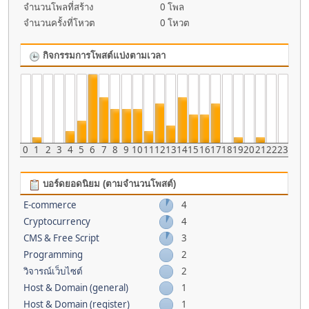
จำนวนโพลที่สร้าง
0 โพล
จำนวนครั้งที่โหวต
0 โหวต
กิจกรรมการโพสต์แบ่งตามเวลา
0
1
2
3
4
5
6
7
8
9
10
11
12
13
14
15
16
17
18
19
20
21
22
23
บอร์ดยอดนิยม (ตามจำนวนโพสต์)
E-commerce
4
Cryptocurrency
4
CMS & Free Script
3
Programming
2
วิจารณ์เว็บไซต์
2
Host & Domain (general)
1
Host & Domain (register)
1