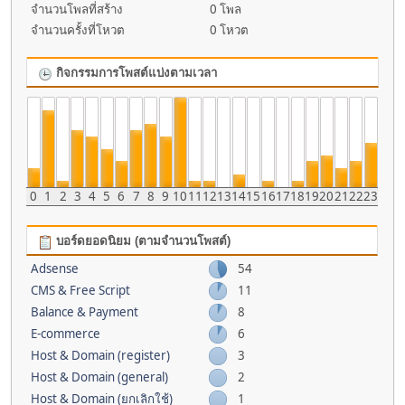
จำนวนโพลที่สร้าง
0 โพล
จำนวนครั้งที่โหวต
0 โหวต
กิจกรรมการโพสต์แบ่งตามเวลา
0
1
2
3
4
5
6
7
8
9
10
11
12
13
14
15
16
17
18
19
20
21
22
23
บอร์ดยอดนิยม (ตามจำนวนโพสต์)
Adsense
54
CMS & Free Script
11
Balance & Payment
8
E-commerce
6
Host & Domain (register)
3
Host & Domain (general)
2
Host & Domain (ยกเลิกใช้)
1