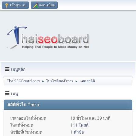
เข้าสู่ระบบ
ลงทะเบียน
เมนูหลัก
ThaiSEOBoard.com
โปรไฟล์ของ ิmr.x
แสดงสถิติ
►
►
เมนู
สถิติทั่วไป - ิmr.x
เวลาออนไลน์ทั้งหมด
19 ชั่วโมง และ 39 นาที
โพสต์ทั้งหมด
111 โพสต์
หัวข้อที่เริ่มทั้งหมด
1 หัวข้อ