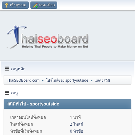
เข้าสู่ระบบ
ลงทะเบียน
เมนูหลัก
ThaiSEOBoard.com
โปรไฟล์ของ sportyoutside
แสดงสถิติ
►
►
เมนู
สถิติทั่วไป - sportyoutside
เวลาออนไลน์ทั้งหมด
1 นาที
โพสต์ทั้งหมด
2 โพสต์
หัวข้อที่เริ่มทั้งหมด
0 หัวข้อ