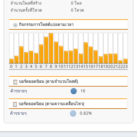
จำนวนโพลที่สร้าง
0 โพล
จำนวนครั้งที่โหวต
0 โหวต
กิจกรรมการโพสต์แบ่งตามเวลา
0
1
2
3
4
5
6
7
8
9
10
11
12
13
14
15
16
17
18
19
20
21
22
23
บอร์ดยอดนิยม (ตามจำนวนโพสต์)
ค้าๆขายๆ
16
บอร์ดยอดนิยม (ตามความเคลื่อนไหว)
ค้าๆขายๆ
0.82%