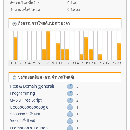
จำนวนโพลที่สร้าง
0 โพล
จำนวนครั้งที่โหวต
0 โหวต
กิจกรรมการโพสต์แบ่งตามเวลา
0
1
2
3
4
5
6
7
8
9
10
11
12
13
14
15
16
17
18
19
20
21
22
23
บอร์ดยอดนิยม (ตามจำนวนโพสต์)
Host & Domain (general)
5
Programming
5
CMS & Free Script
2
Gooooooooooooogle
1
ข่าวสารจากทีมงาน
1
วิจารณ์เว็บไซต์
1
Promotion & Coupon
1