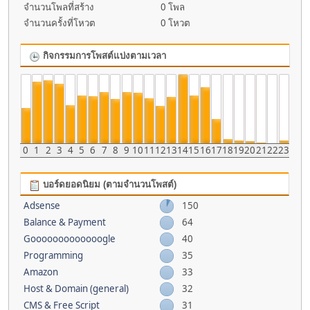
จำนวนโพลที่สร้าง
0 โพล
จำนวนครั้งที่โหวต
0 โหวต
กิจกรรมการโพสต์แบ่งตามเวลา
0
1
2
3
4
5
6
7
8
9
10
11
12
13
14
15
16
17
18
19
20
21
22
23
บอร์ดยอดนิยม (ตามจำนวนโพสต์)
Adsense
150
Balance & Payment
64
Gooooooooooooogle
40
Programming
35
Amazon
33
Host & Domain (general)
32
CMS & Free Script
31