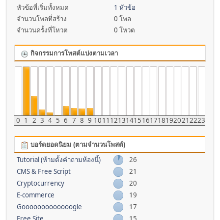
หัวข้อที่เริ่มทั้งหมด
1 หัวข้อ
จำนวนโพลที่สร้าง
0 โพล
จำนวนครั้งที่โหวต
0 โหวต
กิจกรรมการโพสต์แบ่งตามเวลา
0
1
2
3
4
5
6
7
8
9
10
11
12
13
14
15
16
17
18
19
20
21
22
23
บอร์ดยอดนิยม (ตามจำนวนโพสต์)
Tutorial (ห้ามตั้งคำถามห้องนี้)
26
CMS & Free Script
21
Cryptocurrency
20
E-commerce
19
Gooooooooooooogle
17
Free Site
15