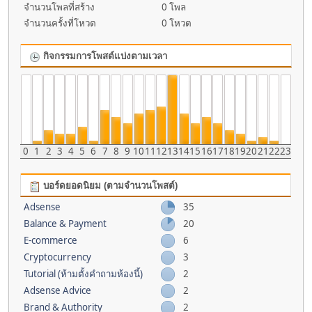
จำนวนโพลที่สร้าง
0 โพล
จำนวนครั้งที่โหวต
0 โหวต
กิจกรรมการโพสต์แบ่งตามเวลา
0
1
2
3
4
5
6
7
8
9
10
11
12
13
14
15
16
17
18
19
20
21
22
23
บอร์ดยอดนิยม (ตามจำนวนโพสต์)
Adsense
35
Balance & Payment
20
E-commerce
6
Cryptocurrency
3
Tutorial (ห้ามตั้งคำถามห้องนี้)
2
Adsense Advice
2
Brand & Authority
2