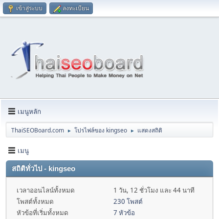
เข้าสู่ระบบ
ลงทะเบียน
เมนูหลัก
ThaiSEOBoard.com
โปรไฟล์ของ kingseo
แสดงสถิติ
►
►
เมนู
สถิติทั่วไป - kingseo
เวลาออนไลน์ทั้งหมด
1 วัน, 12 ชั่วโมง และ 44 นาที
โพสต์ทั้งหมด
230 โพสต์
หัวข้อที่เริ่มทั้งหมด
7 หัวข้อ