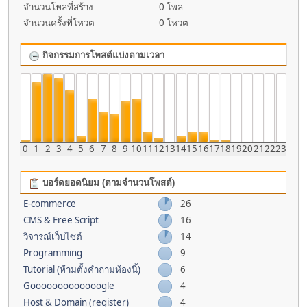
จำนวนโพลที่สร้าง
0 โพล
จำนวนครั้งที่โหวต
0 โหวต
กิจกรรมการโพสต์แบ่งตามเวลา
0
1
2
3
4
5
6
7
8
9
10
11
12
13
14
15
16
17
18
19
20
21
22
23
บอร์ดยอดนิยม (ตามจำนวนโพสต์)
E-commerce
26
CMS & Free Script
16
วิจารณ์เว็บไซต์
14
Programming
9
Tutorial (ห้ามตั้งคำถามห้องนี้)
6
Gooooooooooooogle
4
Host & Domain (register)
4