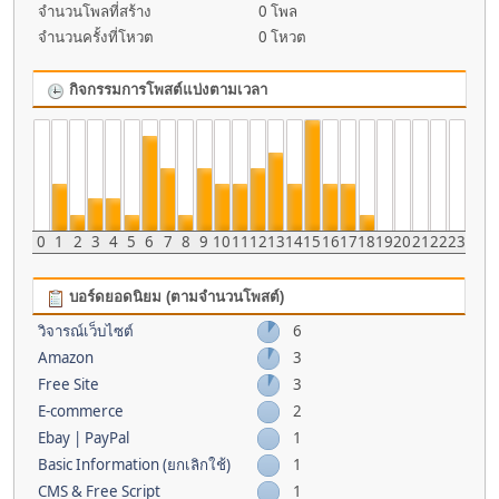
จำนวนโพลที่สร้าง
0 โพล
จำนวนครั้งที่โหวต
0 โหวต
กิจกรรมการโพสต์แบ่งตามเวลา
0
1
2
3
4
5
6
7
8
9
10
11
12
13
14
15
16
17
18
19
20
21
22
23
บอร์ดยอดนิยม (ตามจำนวนโพสต์)
วิจารณ์เว็บไซต์
6
Amazon
3
Free Site
3
E-commerce
2
Ebay | PayPal
1
Basic Information (ยกเลิกใช้)
1
CMS & Free Script
1